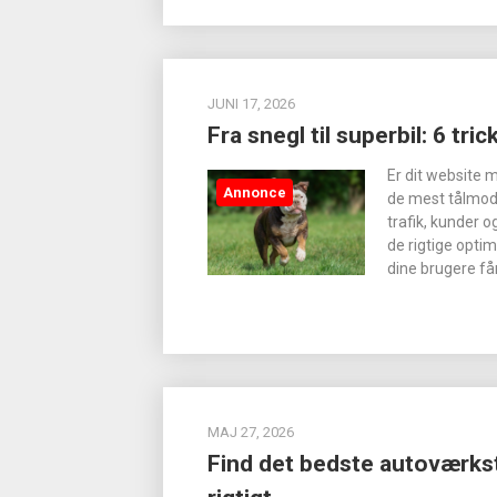
JUNI 17, 2026
Fra snegl til superbil: 6 tri
Er dit website 
Annonce
de mest tålmodi
trafik, kunder 
de rigtige opti
dine brugere får
MAJ 27, 2026
Find det bedste autoværks