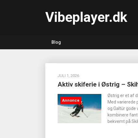
Skip
to
Vibeplayer.dk
content
Blog
JULI 1, 2026
Aktiv skiferie i Østrig – Ski
Østrig er et af 
Annonce
Med varierede p
og Galtür gode 
kombinere fanta
bekvemt på Skiho