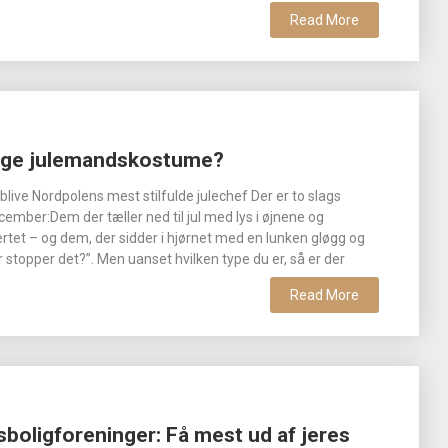
Read More
tige julemandskostume?
t blive Nordpolens mest stilfulde julechef Der er to slags
ember:Dem der tæller ned til jul med lys i øjnene og
jertet – og dem, der sidder i hjørnet med en lunken gløgg og
 stopper det?”. Men uanset hvilken type du er, så er der
Read More
boligforeninger: Få mest ud af jeres