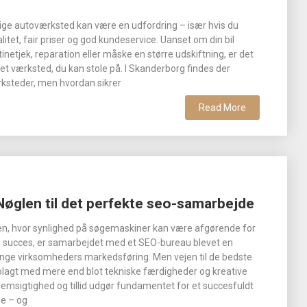
gtige autoværksted kan være en udfordring – især hvis du
itet, fair priser og god kundeservice. Uanset om din bil
utinetjek, reparation eller måske en større udskiftning, er det
 et værksted, du kan stole på. I Skanderborg findes der
steder, men hvordan sikrer
Read More
 Nøglen til det perfekte seo-samarbejde
rden, hvor synlighed på søgemaskiner kan være afgørende for
 succes, er samarbejdet med et SEO-bureau blevet en
nge virksomheders markedsføring. Men vejen til de bedste
rolagt med mere end blot tekniske færdigheder og kreative
nemsigtighed og tillid udgør fundamentet for et succesfuldt
e – og