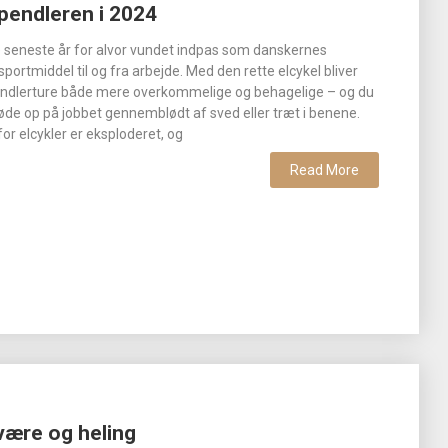
 pendleren i 2024
de seneste år for alvor vundet indpas som danskernes
portmiddel til og fra arbejde. Med den rette elcykel bliver
endlerture både mere overkommelige og behagelige – og du
møde op på jobbet gennemblødt af sved eller træt i benene.
r elcykler er eksploderet, og
Read More
lvære og heling