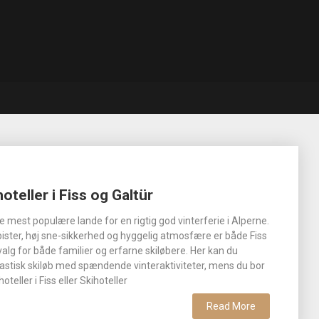
hoteller i Fiss og Galtür
de mest populære lande for en rigtig god vinterferie i Alperne.
ister, høj sne-sikkerhed og hyggelig atmosfære er både Fiss
valg for både familier og erfarne skiløbere. Her kan du
stisk skiløb med spændende vinteraktiviteter, mens du bor
teller i Fiss eller Skihoteller
Read More