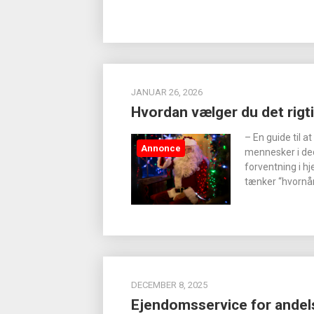
JANUAR 26, 2026
Hvordan vælger du det rig
– En guide til a
Annonce
mennesker i dec
forventning i h
tænker “hvornår
DECEMBER 8, 2025
Ejendomsservice for andels