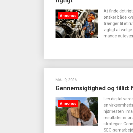
rigtigt
At finde det ri
Annonce
ønsker både kval
trænger til et r
vigtigt at vælge
mange autoværk
MAJ 9, 2026
Gennemsigtighed og tillid:
I en digital ve
Annonce
en virksomheds
hjørnesten i ma
resultater er b
strategier. Gen
SEO-samarbejd