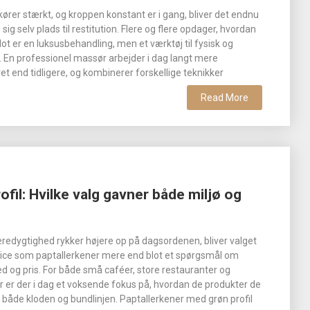
ører stærkt, og kroppen konstant er i gang, bliver det endnu
 sig selv plads til restitution. Flere og flere opdager, hvordan
ot er en luksusbehandling, men et værktøj til fysisk og
 En professionel massør arbejder i dag langt mere
et end tidligere, og kombinerer forskellige teknikker
Read More
fil: Hvilke valg gavner både miljø og
æredygtighed rykker højere op på dagsordenen, bliver valget
ice som paptallerkener mere end blot et spørgsmål om
og pris. For både små caféer, store restauranter og
 er der i dag et voksende fokus på, hvordan de produkter de
r både kloden og bundlinjen. Paptallerkener med grøn profil