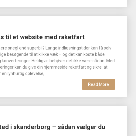
cks til et website med raketfart
mere snegl end superbil? Lange indlæsningstider kan få selv
ge besøgende til at klikke væk – og det kan koste både
og konverteringer. Heldigvis behøver det ikke være sådan. Med
meringer kan du give din hjemmeside raketfart og sikre, at
 en lynhurtig oplevelse,
Read More
ted i skanderborg – sådan vælger du