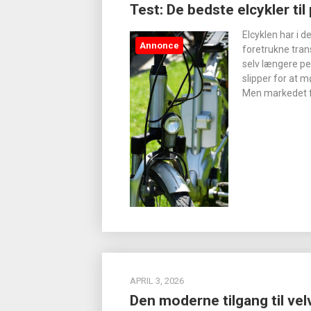
Test: De bedste elcykler til
Elcyklen har i 
Annonce
foretrukne trans
selv længere p
slipper for at 
Men markedet fo
APRIL 3, 2026
Den moderne tilgang til ve