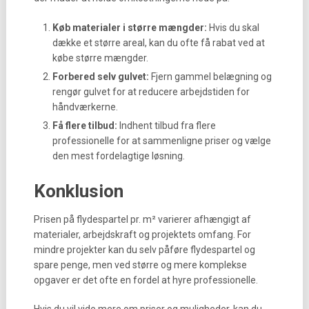
Køb materialer i større mængder:
Hvis du skal
dække et større areal, kan du ofte få rabat ved at
købe større mængder.
Forbered selv gulvet:
Fjern gammel belægning og
rengør gulvet for at reducere arbejdstiden for
håndværkerne.
Få flere tilbud:
Indhent tilbud fra flere
professionelle for at sammenligne priser og vælge
den mest fordelagtige løsning.
Konklusion
Prisen på flydespartel pr. m² varierer afhængigt af
materialer, arbejdskraft og projektets omfang. For
mindre projekter kan du selv påføre flydespartel og
spare penge, men ved større og mere komplekse
opgaver er det ofte en fordel at hyre professionelle.
Hvis du vil vide mere om priser og muligheder, kan du