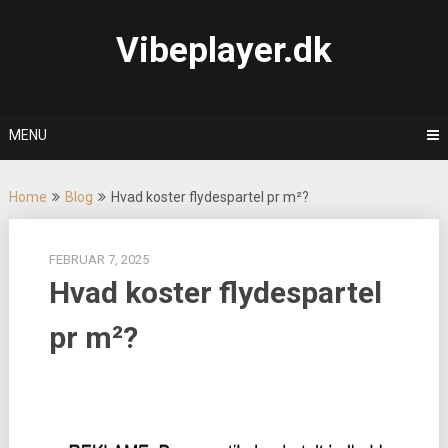
Skip
to
Vibeplayer.dk
content
MENU
Home
Blog
Hvad koster flydespartel pr m²?
FEBRUAR 7, 2025
Hvad koster flydespartel
pr m²?