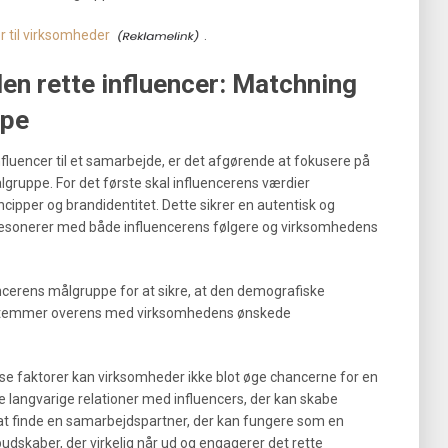
 til virksomheder
.
n rette influencer: Matchning
ppe
fluencer til et samarbejde, er det afgørende at fokusere på
gruppe. For det første skal influencerens værdier
pper og brandidentitet. Dette sikrer en autentisk og
resonerer med både influencerens følgere og virksomhedens
encerens målgruppe for at sikre, at den demografiske
stemmer overens med virksomhedens ønskede
sse faktorer kan virksomheder ikke blot øge chancerne for en
angvarige relationer med influencers, der kan skabe
at finde en samarbejdspartner, der kan fungere som en
dskaber, der virkelig når ud og engagerer det rette