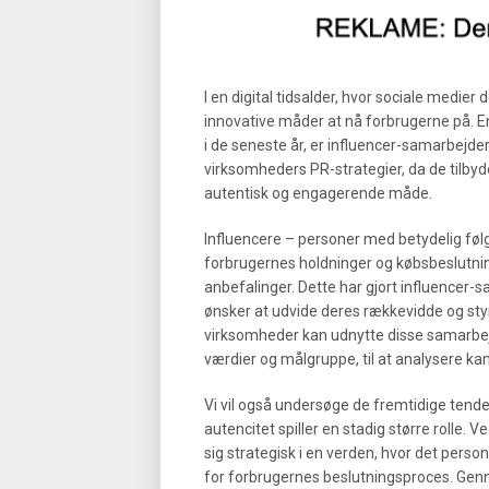
I en digital tidsalder, hvor sociale medi
innovative måder at nå forbrugerne på. 
i de seneste år, er influencer-samarbejde
virksomheders PR-strategier, da de tilby
autentisk og engagerende måde.
Influencere – personer med betydelig følg
forbrugernes holdninger og købsbeslutn
anbefalinger. Dette har gjort influencer-s
ønsker at udvide deres rækkevidde og styrk
virksomheder kan udnytte disse samarbejde
værdier og målgruppe, til at analysere k
Vi vil også undersøge de fremtidige tende
autencitet spiller en stadig større rolle.
sig strategisk i en verden, hvor det person
for forbrugernes beslutningsproces. Gennem