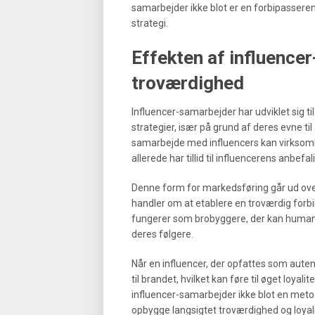
samarbejder ikke blot er en forbipasser
strategi.
Effekten af influencer
troværdighed
Influencer-samarbejder har udviklet sig t
strategier, især på grund af deres evne ti
samarbejde med influencers kan virksomh
allerede har tillid til influencerens anbef
Denne form for markedsføring går ud over
handler om at etablere en troværdig forb
fungerer som brobyggere, der kan human
deres følgere.
Når en influencer, der opfattes som autent
til brandet, hvilket kan føre til øget loyal
influencer-samarbejder ikke blot en metode
opbygge langsigtet troværdighed og loyal