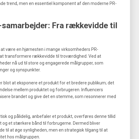
ende trend, men en essentiel komponent af den moderne PR-
-samarbejder: Fra rækkevidde til
il at være en hjørnesten i mange virksomheders PR-
l at transformere rækkevidde til troværdighed. Ved at
eder nå ud til store og engagerede målgrupper, som
alinger og synspunkter.
 blot at eksponere et produkt for et bredere publikum; det
indelse mellem produktet og forbrugeren. Influencers
isere brandet og give det en stemme, som resonnerer med
isk og pålidelig, anbefaler et produkt, overføres denne tillid
itet og et stærkere bånd til forbrugerne. Dermed bliver
 til at øge synligheden, men en strategisk tilgang til at
itet hos målgruppen.