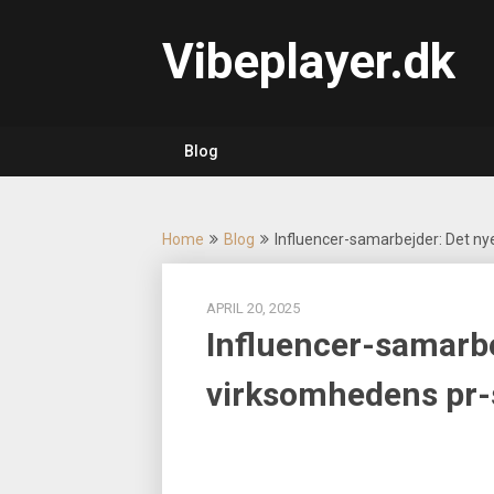
Skip
to
Vibeplayer.dk
content
Blog
Home
Blog
Influencer-samarbejder: Det nye
APRIL 20, 2025
Influencer-samarbe
virksomhedens pr-