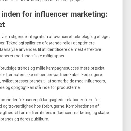
inden for influencer marketing:
et
 vi en stigende integration af avanceret teknologi og et øget
r. Teknologi spiller en afgørende rolle i at optimere
taanalyse anvendes til at identificere de mest effektive
esonerer med specifikke målgrupper.
t forudsige trends og måle kampagnesucces mere præcist.
l efter autentiske influencer-partnerskaber. Forbrugere
d, hvilket presser brands til at samarbejde med influencers,
ere og oprigtigt kan stå inde for produkterne.
ksomheder fokuserer på langsigtede relationer frem for
id og troværdighed hos forbrugerne. Kombinationen af
 ægthed vil forme fremtidens influencer marketing og skabe
 brands og deres publikum.