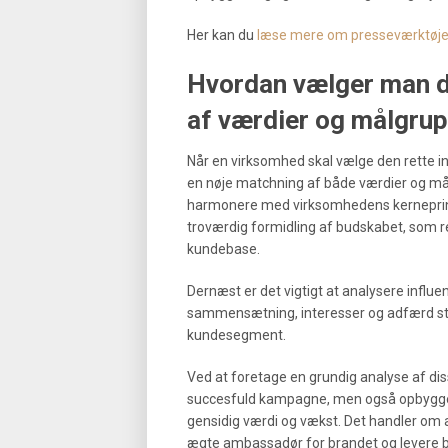
Her kan du
læse mere om presseværktøjer
Hvordan vælger man de
af værdier og målgru
Når en virksomhed skal vælge den rette in
en nøje matchning af både værdier og mål
harmonere med virksomhedens kerneprinci
troværdig formidling af budskabet, som 
kundebase.
Dernæst er det vigtigt at analysere influ
sammensætning, interesser og adfærd 
kundesegment.
Ved at foretage en grundig analyse af di
succesfuld kampagne, men også opbygge l
gensidig værdi og vækst. Det handler om 
ægte ambassadør for brandet og levere bu