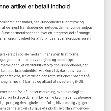
er dominerer landskabet, har virksomheder fundet nye og
En af de mest fremtrædende metoder, der har vundet indpas
r. Disse partnerskaber er blevet en integreret del af mange
der en unik mulighed for at forbinde med målgruppen på en
erskare på sociale medier – har evnen til at forme
inger gennem deres troværdighed og personlige
amarbejder til et værdifuldt værktøj for virksomheder, der
e deres brandidentitet. Artiklen vil dykke ned i, hvordan
r effektivt, fra at vælge den rette influencer baseret på
ampagnernes målbarhed og afkast af investering (ROI).
nser inden for influencer marketing, hvor teknologi og
 Ved at forstå disse dynamikker kan virksomheder positionere
lige præg og den digitale anbefaling bliver stadig vigtigere
 denne artikel vil vi give et indblik i, hvordan influencer-