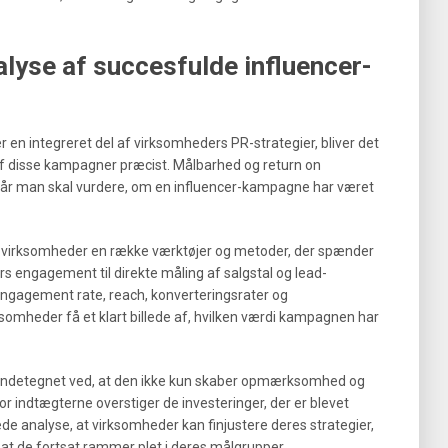
lyse af succesfulde influencer-
r en integreret del af virksomheders PR-strategier, bliver det
af disse kampagner præcist. Målbarhed og return on
 når man skal vurdere, om en influencer-kampagne har været
r virksomheder en række værktøjer og metoder, der spænder
s engagement til direkte måling af salgstal og lead-
engagement rate, reach, konverteringsrater og
omheder få et klart billede af, hvilken værdi kampagnen har
endetegnet ved, at den ikke kun skaber opmærksomhed og
 indtægterne overstiger de investeringer, der er blevet
e analyse, at virksomheder kan finjustere deres strategier,
at de fortsat rammer plet i deres målgrupper.