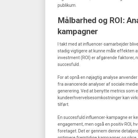
publikum.
Målbarhed og ROI: Ana
kampagner
I takt med at influencer-samarbejder blive
stadig vigtigere at kunne måle effekten 
investment (ROI) er afgørende faktorer,
succesfuld.
For at opnå en nøjagtig analyse anvende
fra avancerede analyser af sociale medier
generering. Ved at benytte metrics som 
kundeerhvervelsesomkostninger kan virks
tilført.
En succesfuld influencer-kampagne er k
engagement, men også en positiv ROI, hvor
foretaget. Det er gennem denne detaljered
optimere fremtidige kampagner og sikre, 