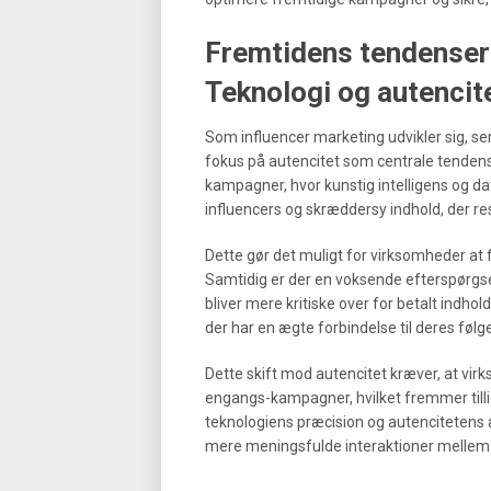
Fremtidens tendenser 
Teknologi og autencit
Som influencer marketing udvikler sig, ser
fokus på autencitet som centrale tendense
kampagner, hvor kunstig intelligens og da
influencers og skræddersy indhold, der r
Dette gør det muligt for virksomheder a
Samtidig er der en voksende efterspørgse
bliver mere kritiske over for betalt indhol
der har en ægte forbindelse til deres følg
Dette skift mod autencitet kræver, at vir
engangs-kampagner, hvilket fremmer till
teknologiens præcision og autencitetens
mere meningsfulde interaktioner mellem